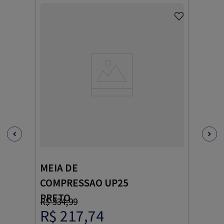
MEIA DE
COMPRESSAO UP25
PRETO
R$
334
,
99
R$
217
,
74