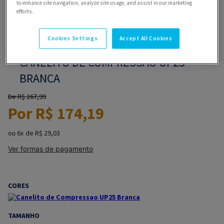
to enhance site navigation, analyze site usage, and assist in our marketing
efforts.
Cookies Settings
Accept All Cookies
CANELITO DE COMPRESSAO UP25
BRANCA
R$
267
,
99
R$
174
,
19
6
R$
29
,
03
Ver formas de pagamento
CORES
TAMANHO